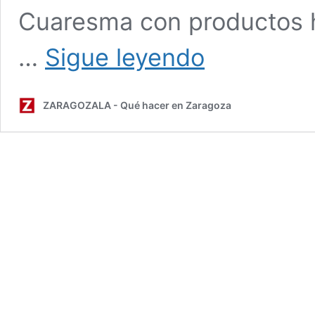
Cuaresma con productos h
GastroPasión
…
Sigue leyendo
2025,
Jornadas
Gastronómicas
ZARAGOZALA - Qué hacer en Zaragoza
en
la
Semana
Santa
Zaragoza