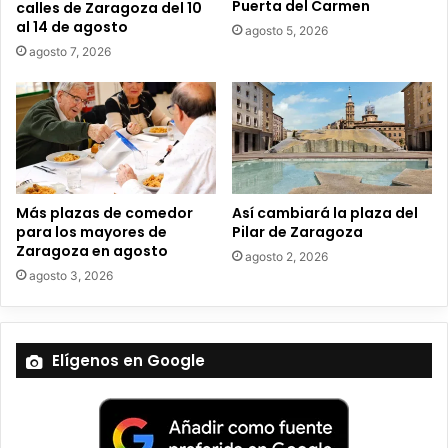
Puerta del Carmen
calles de Zaragoza del 10
c
al 14 de agosto
agosto 5, 2026
t
agosto 7, 2026
r
ó
n
i
c
o
Más plazas de comedor
Así cambiará la plaza del
para los mayores de
Pilar de Zaragoza
Zaragoza en agosto
agosto 2, 2026
agosto 3, 2026
Elígenos en Google