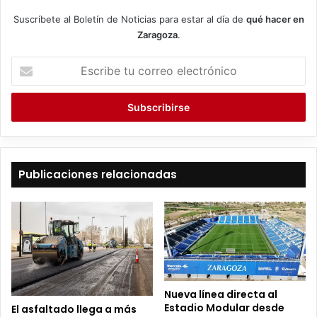
Suscríbete al Boletín de Noticias para estar al día de
qué hacer en
Zaragoza
.
E
s
c
r
i
b
e
t
Publicaciones relacionadas
u
c
o
r
r
e
o
e
Nueva línea directa al
l
Estadio Modular desde
El asfaltado llega a más
e