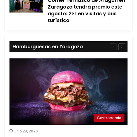
Comer Ternasco de Aragón en
Zaragoza tendrá premio este
agosto: 2×1 en visitas y bus
turístico
Hamburguesas en Zaragoza
Página
Página
anterior
siguient
Gastronomía
junio 29, 2026