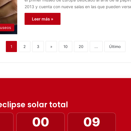
2013 y cuenta con nueve salas en las que pueden verse
Leer más »
useos
1
2
3
»
10
20
...
Último
clipse solar total
00
07