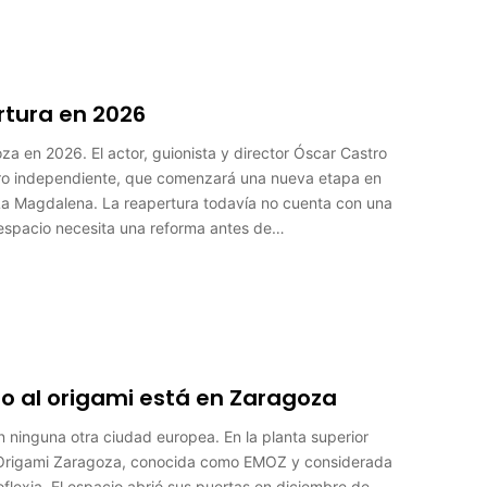
ertura en 2026
oza en 2026. El actor, guionista y director Óscar Castro
tro independiente, que comenzará una nueva etapa en
de La Magdalena. La reapertura todavía no cuenta con una
 espacio necesita una reforma antes de…
o al origami está en Zaragoza
 ninguna otra ciudad europea. En la planta superior
o Origami Zaragoza, conocida como EMOZ y considerada
flexia. El espacio abrió sus puertas en diciembre de