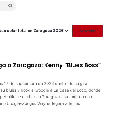
Buscar
por
pse solar total en Zaragoza 2026
Suscribir
ga a Zaragoza: Kenny “Blues Boss”
es 17 de septiembre de 2026 dentro de su gira
á su blues y boogie-woogie a La Casa del Loco, donde
n permitirá escuchar en Zaragoza a un músico con
 piano boogie-woogie. Wayne llegará además