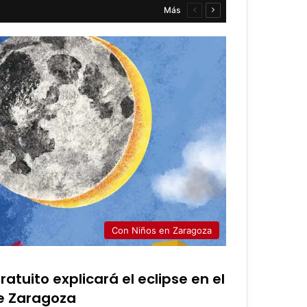
Más
Página
Página
anterior
siguiente
Con Niños en Zaragoza
atuito explicará el eclipse en el
e Zaragoza