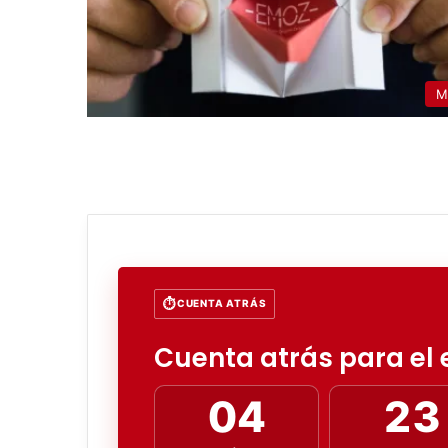
M
CUENTA ATRÁS
Cuenta atrás para el e
04
23