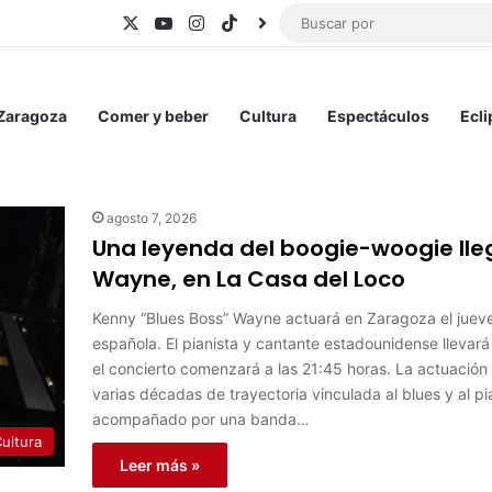
X
YouTube
Instagram
TikTok
BlueSky
 Zaragoza
Comer y beber
Cultura
Espectáculos
Ecli
agosto 7, 2026
Una leyenda del boogie-woogie lle
Wayne, en La Casa del Loco
Kenny “Blues Boss” Wayne actuará en Zaragoza el juev
española. El pianista y cantante estadounidense llevar
el concierto comenzará a las 21:45 horas. La actuació
varias décadas de trayectoria vinculada al blues y al
acompañado por una banda…
ultura
Leer más »