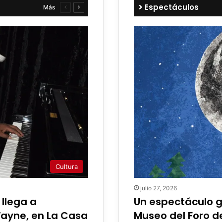
Espectáculos
Más
Página
Página
anterior
siguiente
Cultura
julio 27, 2026
llega a
Un espectáculo gr
Wayne, en La Casa
Museo del Foro d