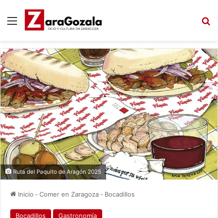
Menú
B
Ruta del Paquito de Aragón 2025
Inicio
-
Comer en Zaragoza
-
Bocadillos
Bocadillos
Gastronomía