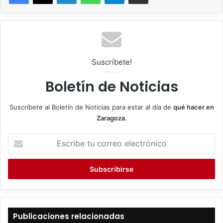
Suscríbete!
Boletín de Noticias
Suscríbete al Boletín de Noticias para estar al día de
qué hacer en
Zaragoza
.
E
s
c
r
i
b
e
t
Publicaciones relacionadas
u