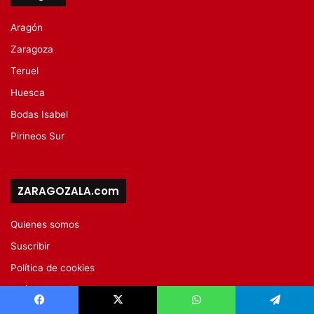
Aragón
Zaragoza
Teruel
Huesca
Bodas Isabel
Pirineos Sur
ZARAGOZALA.com
Quienes somos
Suscribir
Política de cookies
Política de Privacidad
Política de privacidad suscripción a lista de correo