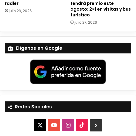
radler
tendrá premio este
agosto: 2×1 en visitas y bus
julio 29, 2026
turístico
julio 27, 2026
Elígenos en Google
Redes Sociales
X
Y
I
T
B