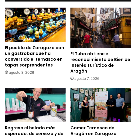
c
o
r
r
e
o
e
El pueblo de Zaragoza con
l
un gastrobar que ha
El Tubo obtiene el
e
convertido el ternasco en
reconocimiento de Bien de
c
tapas sorprendentes
Interés Turístico de
t
Aragón
agosto 8, 2026
r
agosto 7, 2026
ó
n
i
c
o
Regresa el helado más
Comer Ternasco de
esperado: de cerveza y de
Aragón en Zaragoza