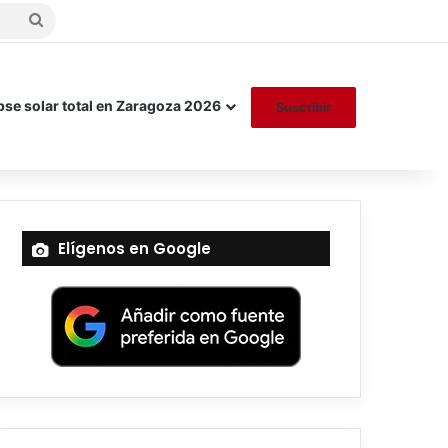
Buscar
por
pse solar total en Zaragoza 2026
Suscribir
Elígenos en Google