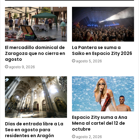
c
o
r
r
e
o
e
El mercadillo dominical de
La Pantera se suma a
l
Zaragoza que no cierra en
Saiko en Espacio Zity 2026
e
agosto
agosto 5, 2026
c
agosto 9, 2026
t
r
ó
n
i
c
o
Espacio Zity suma a Ana
Mena al cartel del 12 de
Días de entrada libre a La
octubre
Seo en agosto para
residentes en Aragón
agosto 2, 2026