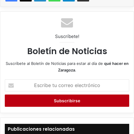
Suscríbete!
Boletín de Noticias
Suscríbete al Boletín de Noticias para estar al día de
qué hacer en
Zaragoza
.
E
s
c
r
i
b
e
t
Publicaciones relacionadas
u