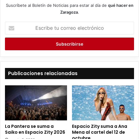
Suscríbete al Boletín de Noticias para estar al día de
qué hacer en
Zaragoza
.
E
s
c
r
i
b
e
t
Publicaciones relacionadas
u
c
o
r
r
e
o
e
La Pantera se suma a
Espacio Zity suma a Ana
l
Saiko en Espacio Zity 2026
Mena al cartel del 12 de
e
octubre