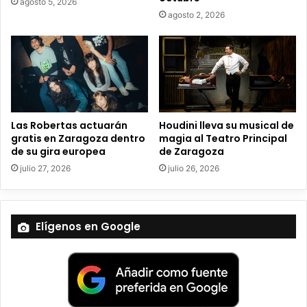
agosto 5, 2026
c
agosto 2, 2026
t
r
ó
n
i
c
o
Las Robertas actuarán
Houdini lleva su musical de
gratis en Zaragoza dentro
magia al Teatro Principal
de su gira europea
de Zaragoza
julio 27, 2026
julio 26, 2026
Elígenos en Google