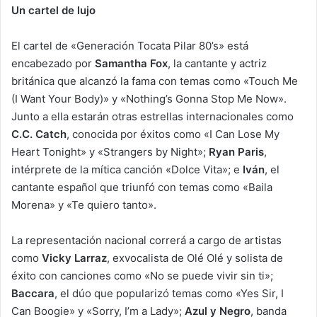
Un cartel de lujo
El cartel de «Generación Tocata Pilar 80’s» está
encabezado por
Samantha Fox
, la cantante y actriz
británica que alcanzó la fama con temas como «Touch Me
(I Want Your Body)» y «Nothing’s Gonna Stop Me Now».
Junto a ella estarán otras estrellas internacionales como
C.C. Catch
, conocida por éxitos como «I Can Lose My
Heart Tonight» y «Strangers by Night»;
Ryan Paris
,
intérprete de la mítica canción «Dolce Vita»; e
Iván
, el
cantante español que triunfó con temas como «Baila
Morena» y «Te quiero tanto».
La representación nacional correrá a cargo de artistas
como
Vicky Larraz
, exvocalista de Olé Olé y solista de
éxito con canciones como «No se puede vivir sin ti»;
Baccara
, el dúo que popularizó temas como «Yes Sir, I
Can Boogie» y «Sorry, I’m a Lady»;
Azul y Negro
, banda