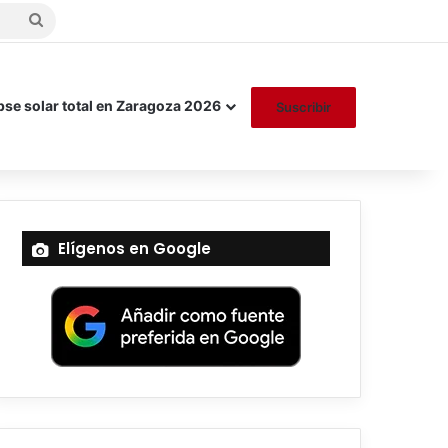
Buscar
por
pse solar total en Zaragoza 2026
Suscribir
Elígenos en Google