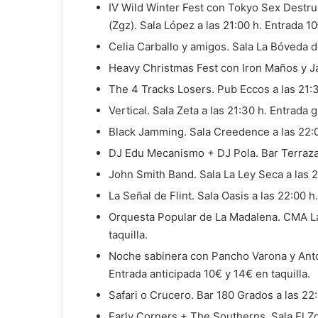
IV Wild Winter Fest con Tokyo Sex Destruc
(Zgz). Sala López a las 21:00 h. Entrada 10
Celia Carballo y amigos. Sala La Bóveda de
Heavy Christmas Fest con Iron Maños y Jac
The 4 Tracks Losers. Pub Eccos a las 21:3
Vertical. Sala Zeta a las 21:30 h. Entrada g
Black Jamming. Sala Creedence a las 22:0
DJ Edu Mecanismo + DJ Pola. Bar Terraza 
John Smith Band. Sala La Ley Seca a las 22
La Señal de Flint. Sala Oasis a las 22:00 h
Orquesta Popular de La Madalena. CMA Las
taquilla.
Noche sabinera con Pancho Varona y Anton
Entrada anticipada 10€ y 14€ en taquilla.
Safari o Crucero. Bar 180 Grados a las 22:
Early Corners + The Southerns. Sala El Zor