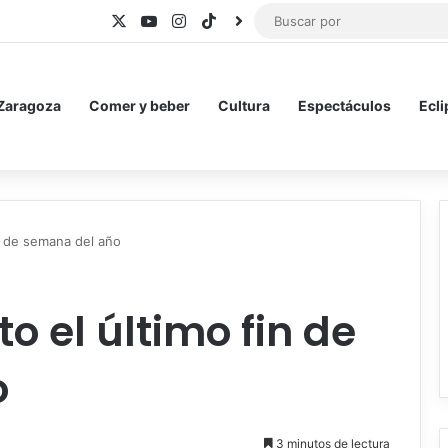
X
YouTube
Instagram
TikTok
BlueSky
 Zaragoza
Comer y beber
Cultura
Espectáculos
Ecli
in de semana del año
o el último fin de
o
3 minutos de lectura