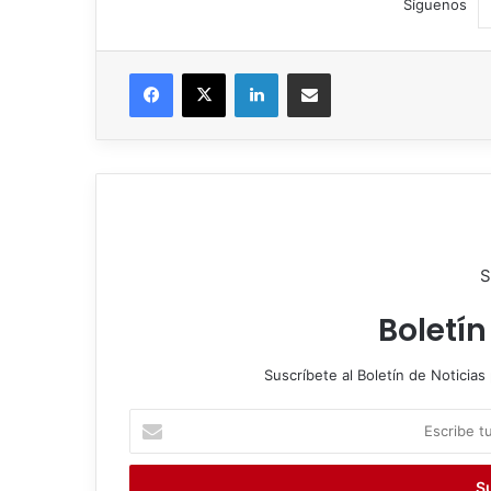
Síguenos
Facebook
X
LinkedIn
Compartir por correo electrónico
S
Boletín
Suscríbete al Boletín de Noticias 
E
s
c
r