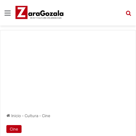
Menú
B
Inicio
-
Cultura
-
Cine
Cine