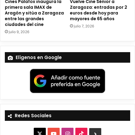
Cines Palafox inaugura la
Vuelve Cine Sénior a
primera sala IMAX de
Zaragoza: entradas por 2
Aragón y sitúa a Zaragoza
euros desde hoy para
entre las grandes
mayores de 65 años
ciudades del cine
julio 7, 2026
julio 9, 2026
Elígenos en Google
Redes Sociales
X
Y
I
T
B