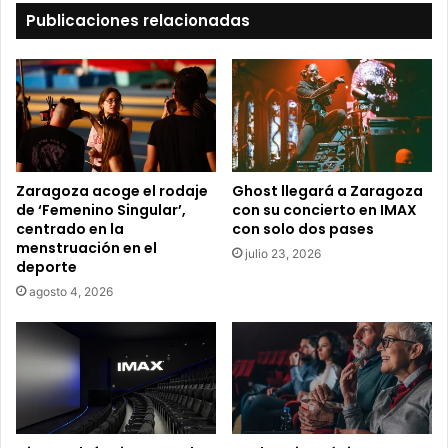
t
Publicaciones relacionadas
u
c
o
r
r
e
o
e
Zaragoza acoge el rodaje
Ghost llegará a Zaragoza
l
de ‘Femenino Singular’,
con su concierto en IMAX
e
centrado en la
con solo dos pases
c
menstruación en el
julio 23, 2026
t
deporte
r
agosto 4, 2026
ó
n
i
c
o