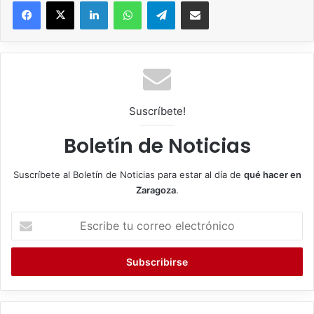
Facebook
X
LinkedIn
WhatsApp
Telegram
Compartir por correo electrónico
Suscríbete!
Boletín de Noticias
Suscríbete al Boletín de Noticias para estar al día de
qué hacer en
Zaragoza
.
E
s
c
r
i
b
e