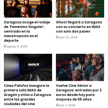
r
e
o
e
Zaragoza acoge el rodaje
Ghost llegará a Zaragoza
l
de ‘Femenino Singular’,
con su concierto en IMAX
e
centrado en la
con solo dos pases
c
menstruación en el
julio 23, 2026
t
deporte
r
agosto 4, 2026
ó
n
i
c
o
Cines Palafox inaugura la
Vuelve Cine Sénior a
primera sala IMAX de
Zaragoza: entradas por 2
Aragón y sitúa a Zaragoza
euros desde hoy para
entre las grandes
mayores de 65 años
ciudades del cine
julio 7, 2026