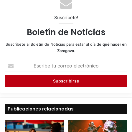
Suscríbete!
Boletín de Noticias
Suscríbete al Boletín de Noticias para estar al día de
qué hacer en
Zaragoza
.
E
s
c
r
i
b
e
t
Publicaciones relacionadas
u
c
o
r