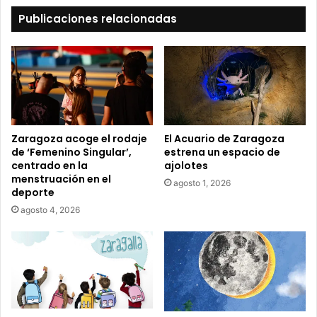
t
Publicaciones relacionadas
u
c
o
r
r
e
o
e
Zaragoza acoge el rodaje
El Acuario de Zaragoza
l
de ‘Femenino Singular’,
estrena un espacio de
e
centrado en la
ajolotes
c
menstruación en el
agosto 1, 2026
t
deporte
r
agosto 4, 2026
ó
n
i
c
o