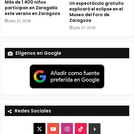
Más de 1.400 niños
Un espectáculo gratuito
participan en Zaragalla
explicará el eclipse en el
este verano en Zaragoza
Museo del Foro de
Zaragoza
julio 31, 2026
julio 27, 2026
Elígenos en Google
Redes Sociales
X
Y
I
T
B