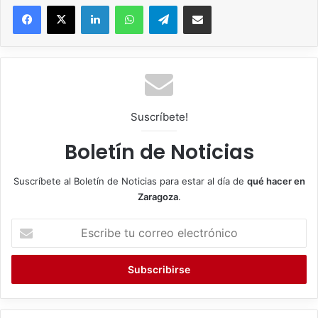
Facebook
X
LinkedIn
WhatsApp
Telegram
Compartir por correo electrónico
Suscríbete!
Boletín de Noticias
Suscríbete al Boletín de Noticias para estar al día de
qué hacer en
Zaragoza
.
E
s
c
r
i
b
e