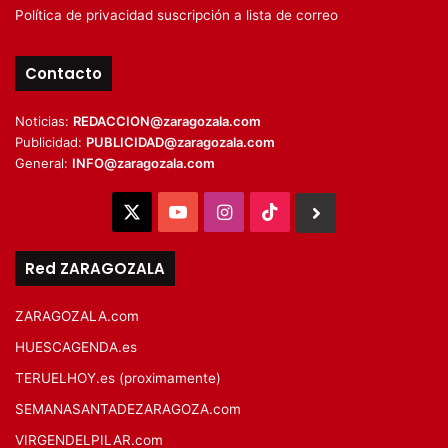
Política de privacidad suscripción a lista de correo
Contacto
Noticias:
REDACCION@zaragozala.com
Publicidad:
PUBLICIDAD@zaragozala.com
General:
INFO@zaragozala.com
X
YouTube
Instagram
TikTok
BlueSky
Red ZARAGOZALA
ZARAGOZALA.com
HUESCAGENDA.es
TERUELHOY.es (proximamente)
SEMANASANTADEZARAGOZA.com
VIRGENDELPILAR.com