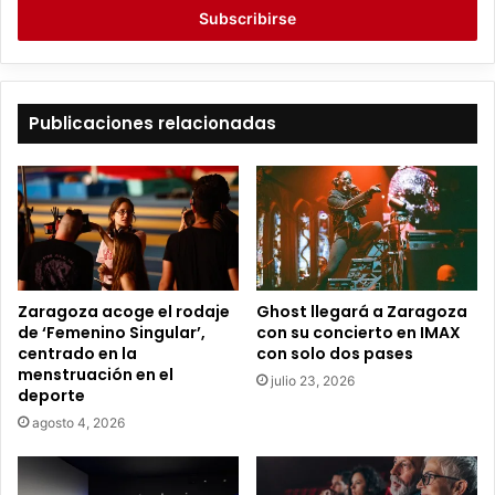
r
i
b
e
t
Publicaciones relacionadas
u
c
o
r
r
e
o
e
Zaragoza acoge el rodaje
Ghost llegará a Zaragoza
l
de ‘Femenino Singular’,
con su concierto en IMAX
e
centrado en la
con solo dos pases
c
menstruación en el
julio 23, 2026
t
deporte
r
agosto 4, 2026
ó
n
i