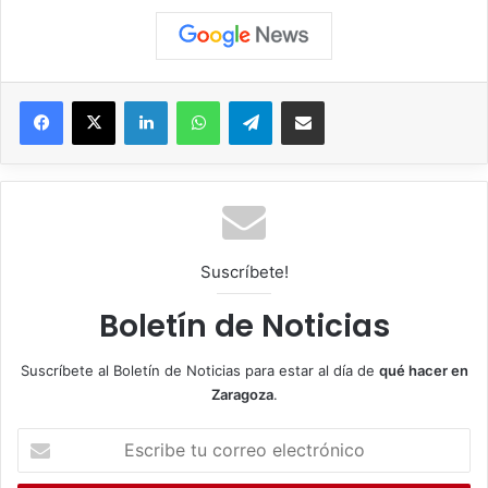
Facebook
X
LinkedIn
WhatsApp
Telegram
Compartir por correo electrónico
Suscríbete!
Boletín de Noticias
Suscríbete al Boletín de Noticias para estar al día de
qué hacer en
Zaragoza
.
E
s
c