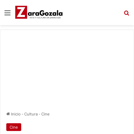
Menú
B
Inicio
-
Cultura
-
Cine
Cine