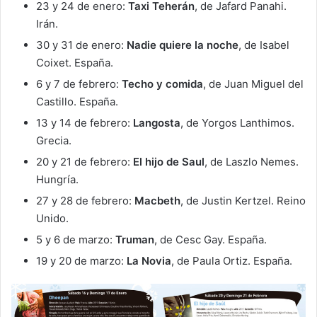
23 y 24 de enero:
Taxi Teherán
, de Jafard Panahi.
Irán.
30 y 31 de enero:
Nadie quiere la noche
, de Isabel
Coixet. España.
6 y 7 de febrero:
Techo y comida
, de Juan Miguel del
Castillo. España.
13 y 14 de febrero:
Langosta
, de Yorgos Lanthimos.
Grecia.
20 y 21 de febrero:
El hijo de Saul
, de Laszlo Nemes.
Hungría.
27 y 28 de febrero:
Macbeth
, de Justin Kertzel. Reino
Unido.
5 y 6 de marzo:
Truman
, de Cesc Gay. España.
19 y 20 de marzo:
La Novia
, de Paula Ortiz. España.