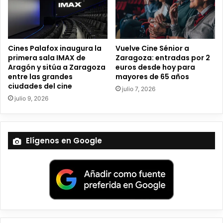
c
o
Cines Palafox inaugura la
Vuelve Cine Sénior a
primera sala IMAX de
Zaragoza: entradas por 2
Aragón y sitúa a Zaragoza
euros desde hoy para
entre las grandes
mayores de 65 años
ciudades del cine
julio 7, 2026
julio 9, 2026
Elígenos en Google