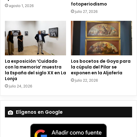
c
fotoperiodismo
agosto 1, 2026
t
julio 27, 2026
r
ó
n
i
c
o
La exposición ‘Cuidado
Los bocetos de Goya para
con la memoria’ muestra
la cúpula del Pilar se
la España del siglo XX en La
exponen en la Aljafería
Lonja
julio 22, 2026
julio 24, 2026
Elígenos en Google