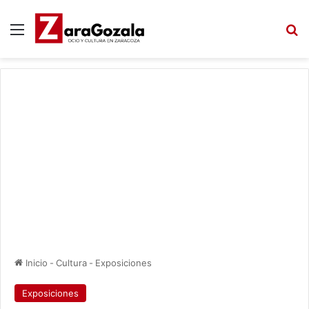
Menú
B
Inicio
-
Cultura
-
Exposiciones
Exposiciones