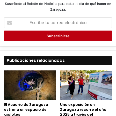
Suscríbete al Boletín de Noticias para estar al día de
qué hacer en
Zaragoza
.
E
s
c
r
i
b
e
t
Publicaciones relacionadas
u
c
o
r
r
e
o
e
El Acuario de Zaragoza
Una exposición en
l
estrena un espacio de
Zaragoza recorre el año
e
ajolotes
2025 a través del