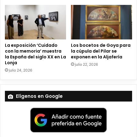
ó
n
i
c
o
La exposición ‘Cuidado
Los bocetos de Goya para
con la memoria’ muestra
la cúpula del Pilar se
la España del siglo XX en La
exponen en la Aljafería
Lonja
julio 22, 2026
julio 24, 2026
Elígenos en Google