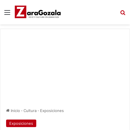
Menú
B
Inicio
-
Cultura
-
Exposiciones
Exposiciones