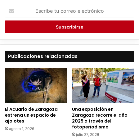
E
s
c
r
i
b
e
t
Publicaciones relacionadas
u
c
o
r
r
e
o
e
El Acuario de Zaragoza
Una exposición en
l
estrena un espacio de
Zaragoza recorre el año
e
ajolotes
2025 a través del
c
fotoperiodismo
agosto 1, 2026
t
julio 27, 2026
r