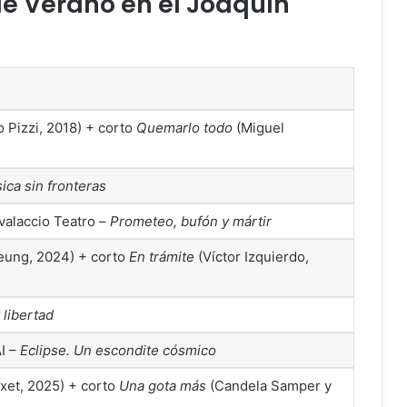
e Verano en el Joaquín
 Pizzi, 2018) + corto
Quemarlo todo
(Miguel
ica sin fronteras
valaccio Teatro –
Prometeo, bufón y mártir
eung, 2024) + corto
En trámite
(Víctor Izquierdo,
 libertad
I –
Eclipse. Un escondite cósmico
ixet, 2025) + corto
Una gota más
(Candela Samper y