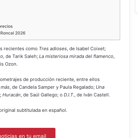
recios
 Roncal 2026
los recientes como
Tres adioses
, de Isabel Coixet;
ro
, de Tarik Saleh;
La misteriosa mirada del flamenco
,
is Ozon.
ometrajes de producción reciente, entre ellos
 más
, de Candela Samper y Paula Regalado;
Una
z;
Huracán
, de Saúl Gallego; o
D.I.T.
, de Iván Castell.
original subtitulada en español.
oticias en tu email