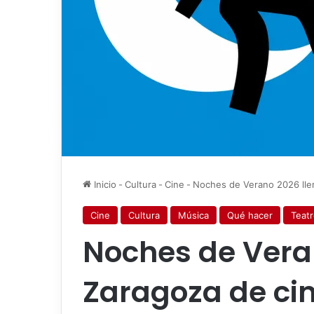
Inicio
-
Cultura
-
Cine
-
Noches de Verano 2026 llen
Cine
Cultura
Música
Qué hacer
Teat
Noches de Vera
Zaragoza de cin