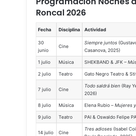
Programación Noches d
Roncal 2026
Fecha
Disciplina
Actividad
30
Siempre juntos
(Gustavo
Cine
junio
Casanova, 2025)
1 julio
Música
SHEKBAND & JFK –
Mús
2 julio
Teatro
Gato Negro Teatro & Sti
Todo saldrá bien
(Ray Y
7 julio
Cine
2026)
8 julio
Música
Elena Rubio –
Mujeres y
9 julio
Teatro
PAI & Oswaldo Felipe PA
Tres adioses
(Isabel Co
14 julio
Cine