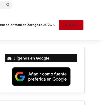
Buscar
por
pse solar total en Zaragoza 2026
Suscribir
Elígenos en Google