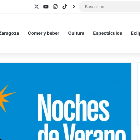
X
YouTube
Instagram
TikTok
BlueSky
 Zaragoza
Comer y beber
Cultura
Espectáculos
Ecli