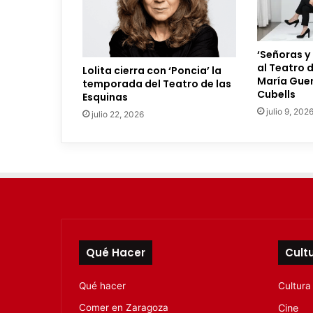
e
l
e
‘Señoras y
c
al Teatro 
Lolita cierra con ‘Poncia’ la
t
María Guer
temporada del Teatro de las
r
Cubells
Esquinas
ó
julio 9, 202
julio 22, 2026
n
i
c
o
Qué Hacer
Cult
Qué hacer
Cultura
Comer en Zaragoza
Cine