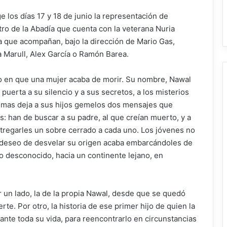
e los días 17 y 18 de junio la representación de
tro de la Abadía que cuenta con la veterana Nuria
la que acompañan, bajo la dirección de Mario Gas,
ia Marull, Alex García o Ramón Barea.
to en que una mujer acaba de morir. Su nombre, Nawal
puerta a su silencio y a sus secretos, a los misterios
tumas deja a sus hijos gemelos dos mensajes que
: han de buscar a su padre, al que creían muerto, y a
tregarles un sobre cerrado a cada uno. Los jóvenes no
l deseo de desvelar su origen acaba embarcándoles de
do desconocido, hacia un continente lejano, en
or un lado, la de la propia Nawal, desde que se quedó
e. Por otro, la historia de ese primer hijo de quien la
nte toda su vida, para reencontrarlo en circunstancias