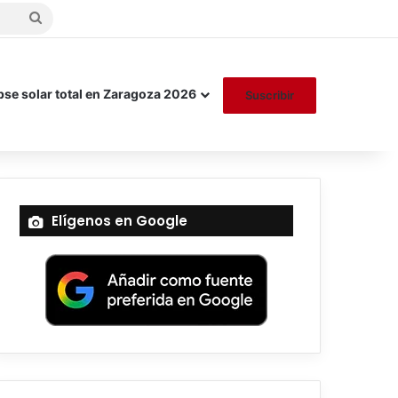
Buscar
por
pse solar total en Zaragoza 2026
Suscribir
Elígenos en Google