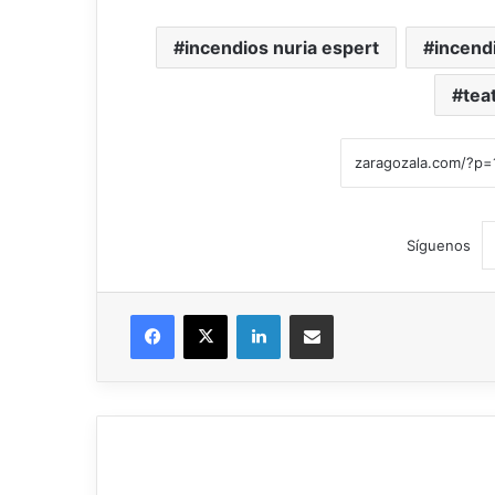
incendios nuria espert
incendi
tea
Síguenos
Facebook
X
LinkedIn
Compartir por correo electrónico