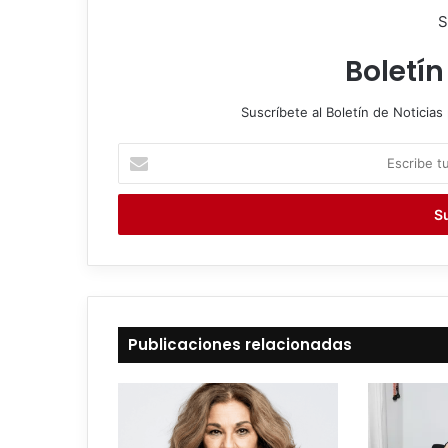
S
Boletín
Suscríbete al Boletín de Noticias 
E
s
c
r
i
b
e
t
u
c
Publicaciones relacionadas
o
r
r
e
o