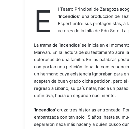
E
l Teatro Principal de Zaragoza acog
‘
Incendios
‘, una producción de Tea
Espert entre sus protagonistas, a 
actores de la talla de Edu Soto, La
La trama de ‘
Incendios
‘ se inicia en el momen
Marwan. En la lectura de su testamento abre la 
dolorosos de una familia. En las palabras pós
comportan una petición llena de consecuencias
un hermano cuya existencia ignoraban para en
aceptan de buen grado dicha petición, pero e
regreso a Líbano, su país natal, hacia un pasa
definitiva, hacia un segundo nacimiento.
‘
Incendios
‘ cruza tres historias entroncada. P
embarazada con tan solo 15 años, hasta su muert
separaron nada más nacer y a quien buscó dura