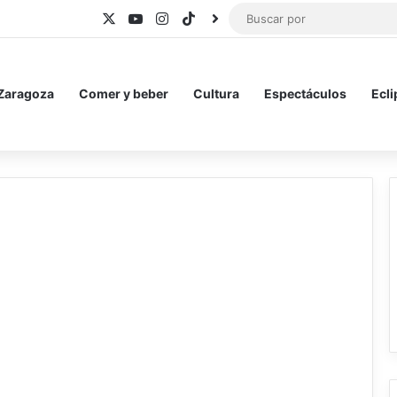
X
YouTube
Instagram
TikTok
BlueSky
 Zaragoza
Comer y beber
Cultura
Espectáculos
Ecli