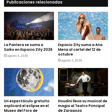
Publicaciones relacionadas
u
c
o
r
r
e
o
e
La Pantera se suma a
Espacio Zity suma a Ana
l
Saiko en Espacio Zity 2026
Mena al cartel del 12 de
e
octubre
agosto 5, 2026
c
agosto 2, 2026
t
r
ó
n
i
c
o
Un espectáculo gratuito
Houdini lleva su musical de
explicará el eclipse en el
magia al Teatro Principal
Museo del Foro de
de Zaragoza