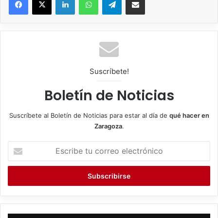
Suscríbete!
Boletín de Noticias
Suscríbete al Boletín de Noticias para estar al día de
qué hacer en
Zaragoza
.
E
s
c
r
i
b
e
t