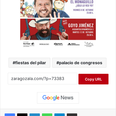
fiestas del pilar
palacio de congresos
Copy URL
Facebook
X
LinkedIn
WhatsApp
Telegram
Compartir por correo electrónico