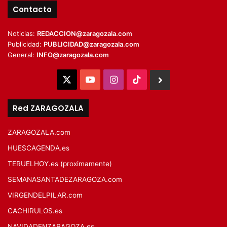
Contacto
Noticias:
REDACCION@zaragozala.com
Publicidad:
PUBLICIDAD@zaragozala.com
General:
INFO@zaragozala.com
X
YouTube
Instagram
TikTok
BlueSky
Red ZARAGOZALA
ZARAGOZALA.com
HUESCAGENDA.es
TERUELHOY.es (proximamente)
SEMANASANTADEZARAGOZA.com
VIRGENDELPILAR.com
CACHIRULOS.es
NAVIDADENZARAGOZA.es