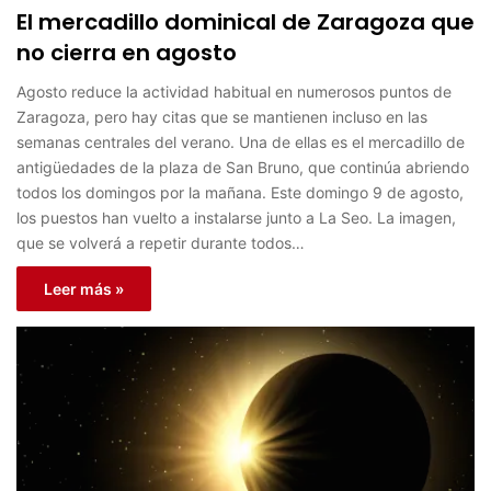
El mercadillo dominical de Zaragoza que
no cierra en agosto
Agosto reduce la actividad habitual en numerosos puntos de
Zaragoza, pero hay citas que se mantienen incluso en las
semanas centrales del verano. Una de ellas es el mercadillo de
antigüedades de la plaza de San Bruno, que continúa abriendo
todos los domingos por la mañana. Este domingo 9 de agosto,
los puestos han vuelto a instalarse junto a La Seo. La imagen,
que se volverá a repetir durante todos…
Leer más »