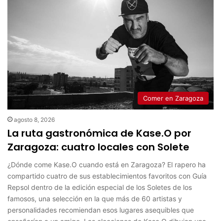
Comer en Zaragoza
agosto 8, 2026
La ruta gastronómica de Kase.O por
Zaragoza: cuatro locales con Solete
¿Dónde come Kase.O cuando está en Zaragoza? El rapero ha
compartido cuatro de sus establecimientos favoritos con Guía
Repsol dentro de la edición especial de los Soletes de los
famosos, una selección en la que más de 60 artistas y
personalidades recomiendan esos lugares asequibles que