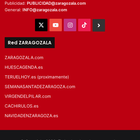
Publicidad:
PUBLICIDAD@zaragozala.com
General:
INFO@zaragozala.com
X
YouTube
Instagram
TikTok
BlueSky
Red ZARAGOZALA
ZARAGOZALA.com
HUESCAGENDA.es
TERUELHOY.es (proximamente)
SEMANASANTADEZARAGOZA.com
VIRGENDELPILAR.com
CACHIRULOS.es
NAVIDADENZARAGOZA.es