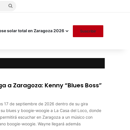
Buscar
por
pse solar total en Zaragoza 2026
Suscribir
ga a Zaragoza: Kenny “Blues Boss”
es 17 de septiembre de 2026 dentro de su gira
á su blues y boogie-woogie a La Casa del Loco, donde
n permitirá escuchar en Zaragoza a un músico con
 piano boogie-woogie. Wayne llegará además