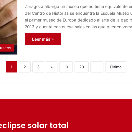
Zaragoza alberga un museo que no tiene equivalente en
del Centro de Historias se encuentra la Escuela Muse
el primer museo de Europa dedicado al arte de la papiro
2013 y cuenta con nueve salas en las que pueden verse
Leer más »
useos
1
2
3
»
10
20
...
Último
clipse solar total