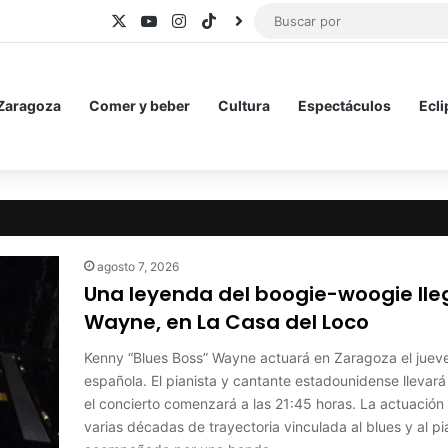
X
YouTube
Instagram
TikTok
BlueSky
 Zaragoza
Comer y beber
Cultura
Espectáculos
Ecli
agosto 7, 2026
Una leyenda del boogie-woogie lle
Wayne, en La Casa del Loco
Kenny “Blues Boss” Wayne actuará en Zaragoza el juev
española. El pianista y cantante estadounidense llevar
el concierto comenzará a las 21:45 horas. La actuació
varias décadas de trayectoria vinculada al blues y al