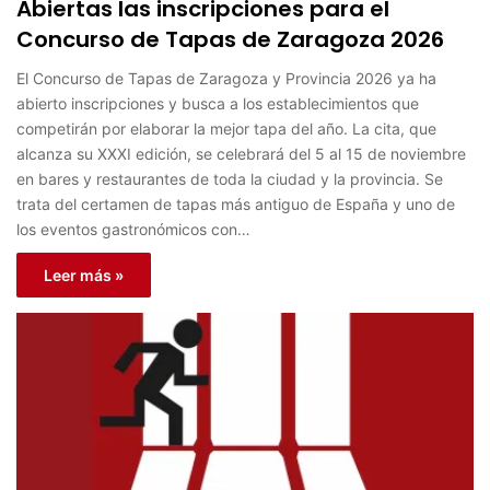
Abiertas las inscripciones para el
Concurso de Tapas de Zaragoza 2026
El Concurso de Tapas de Zaragoza y Provincia 2026 ya ha
abierto inscripciones y busca a los establecimientos que
competirán por elaborar la mejor tapa del año. La cita, que
alcanza su XXXI edición, se celebrará del 5 al 15 de noviembre
en bares y restaurantes de toda la ciudad y la provincia. Se
trata del certamen de tapas más antiguo de España y uno de
los eventos gastronómicos con…
Leer más »