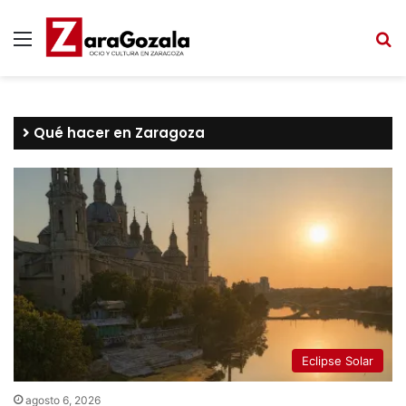
Menú
B
Qué hacer en Zaragoza
Eclipse Solar
agosto 6, 2026