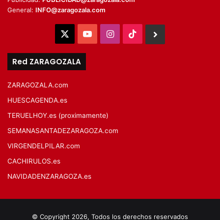
General:
INFO@zaragozala.com
X
YouTube
Instagram
TikTok
BlueSky
Red ZARAGOZALA
ZARAGOZALA.com
HUESCAGENDA.es
TERUELHOY.es (proximamente)
SEMANASANTADEZARAGOZA.com
VIRGENDELPILAR.com
CACHIRULOS.es
NAVIDADENZARAGOZA.es
© Copyright 2026, Todos los derechos reservados