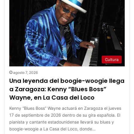
Cultura
agosto 7, 2026
Una leyenda del boogie-woogie llega
a Zaragoza: Kenny “Blues Boss”
Wayne, en La Casa del Loco
Kenny “Blues Boss” Wayne actuará en Zaragoza el jueves
17 de septiembre de 2026 dentro de su gira española. El
pianista y cantante estadounidense llevará su blues y
boogie-woogie a La Casa del Loco, donde…