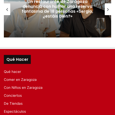
Un restaurante de Zaragoza
denuncia con humor una reserva
fantasma de 18 personas «Sergio,
¿estáis bien?»
Qué Hacer
Qué hacer
Comer en Zaragoza
Con Niños en Zaragoza
Conciertos
De Tiendas
Espectáculos