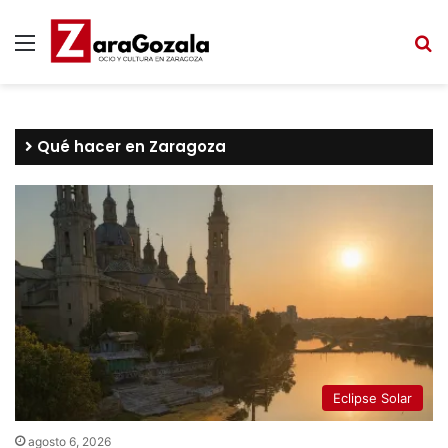
Menú
B
Qué hacer en Zaragoza
Eclipse Solar
agosto 6, 2026