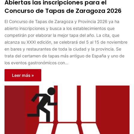
Abiertas las inscripciones para el
Concurso de Tapas de Zaragoza 2026
El Concurso de Tapas de Zaragoza y Provincia 2026 ya ha
abierto inscripciones y busca a los establecimientos que
competirán por elaborar la mejor tapa del año. La cita, que
alcanza su XXXI edición, se celebrará del 5 al 15 de noviembre
en bares y restaurantes de toda la ciudad y la provincia. Se
trata del certamen de tapas más antiguo de España y uno de
los eventos gastronómicos con…
Leer más »