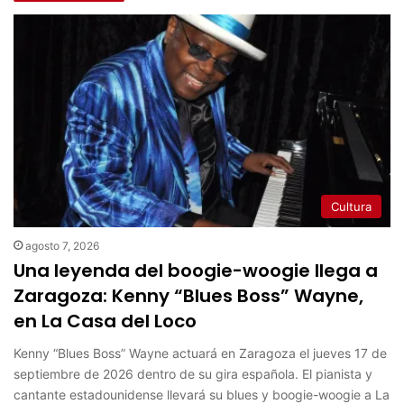
Cultura
agosto 7, 2026
Una leyenda del boogie-woogie llega a
Zaragoza: Kenny “Blues Boss” Wayne,
en La Casa del Loco
Kenny “Blues Boss” Wayne actuará en Zaragoza el jueves 17 de
septiembre de 2026 dentro de su gira española. El pianista y
cantante estadounidense llevará su blues y boogie-woogie a La