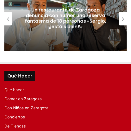
Un restaurante de Zaragoza
denuncia con humor una reserva
fantasma de 18 personas «Sergio,
¿estáis bien?»
Qué Hacer
Qué hacer
Comer en Zaragoza
Con Niños en Zaragoza
Conciertos
De Tiendas