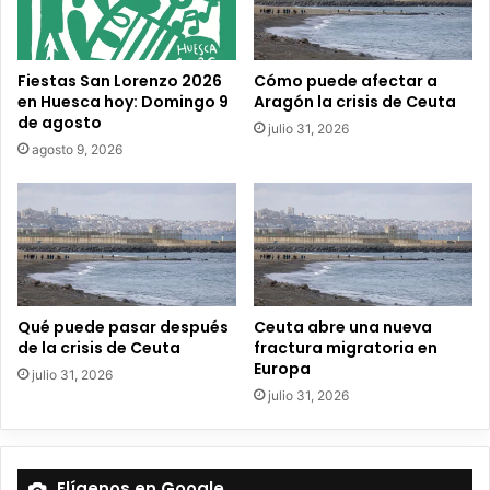
e
o
e
Fiestas San Lorenzo 2026
Cómo puede afectar a
l
en Huesca hoy: Domingo 9
Aragón la crisis de Ceuta
e
de agosto
julio 31, 2026
c
agosto 9, 2026
t
r
ó
n
i
c
o
Qué puede pasar después
Ceuta abre una nueva
de la crisis de Ceuta
fractura migratoria en
Europa
julio 31, 2026
julio 31, 2026
Elígenos en Google