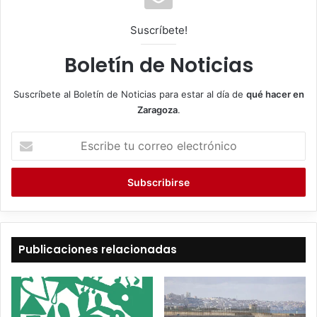
Suscríbete!
Boletín de Noticias
Suscríbete al Boletín de Noticias para estar al día de
qué hacer en
Zaragoza
.
E
s
c
r
i
b
e
t
Publicaciones relacionadas
u
c
o
r
r