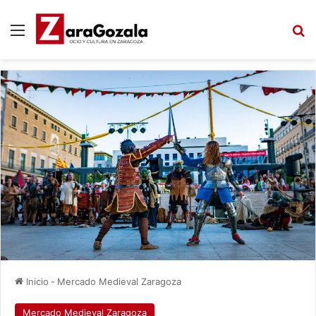
Menú
B
Inicio
-
Mercado Medieval Zaragoza
Mercado Medieval Zaragoza