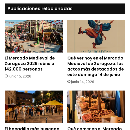
t
Publicaciones relacionadas
u
c
o
r
r
e
o
e
El Mercado Medieval de
Qué ver hoy en el Mercado
l
Zaragoza 2026 reúne a
Medieval de Zaragoza: los
e
142.000 personas
actos más destacados de
c
este domingo 14 de junio
junio 15, 2026
t
junio 14, 2026
r
ó
n
i
c
o
El bocadillo más buscado
Qué comer en el Mercado