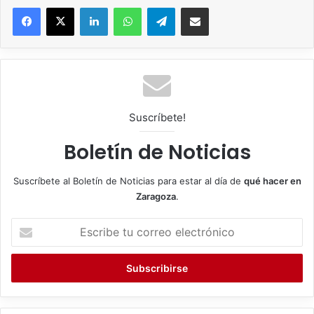
Facebook
X
LinkedIn
WhatsApp
Telegram
Compartir por correo electrónico
Suscríbete!
Boletín de Noticias
Suscríbete al Boletín de Noticias para estar al día de
qué hacer en
Zaragoza
.
E
s
c
r
i
b
e