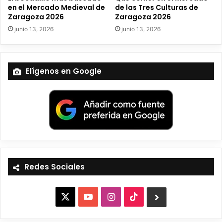
en el Mercado Medieval de
de las Tres Culturas de
Zaragoza 2026
Zaragoza 2026
junio 13, 2026
junio 13, 2026
Elígenos en Google
Redes Sociales
X
Y
I
T
B
o
n
i
l