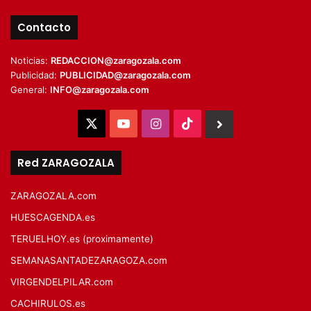
Contacto
Noticias:
REDACCION@zaragozala.com
Publicidad:
PUBLICIDAD@zaragozala.com
General:
INFO@zaragozala.com
X
YouTube
Instagram
TikTok
BlueSky
Red ZARAGOZALA
ZARAGOZALA.com
HUESCAGENDA.es
TERUELHOY.es (proximamente)
SEMANASANTADEZARAGOZA.com
VIRGENDELPILAR.com
CACHIRULOS.es