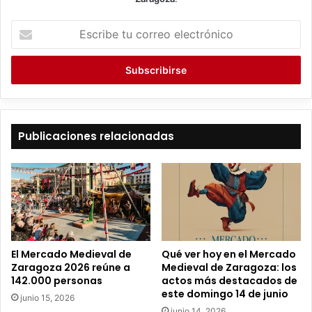
E
s
c
r
i
b
e
t
Publicaciones relacionadas
u
c
o
r
r
e
o
e
El Mercado Medieval de
Qué ver hoy en el Mercado
l
Zaragoza 2026 reúne a
Medieval de Zaragoza: los
e
142.000 personas
actos más destacados de
c
este domingo 14 de junio
junio 15, 2026
t
junio 14, 2026