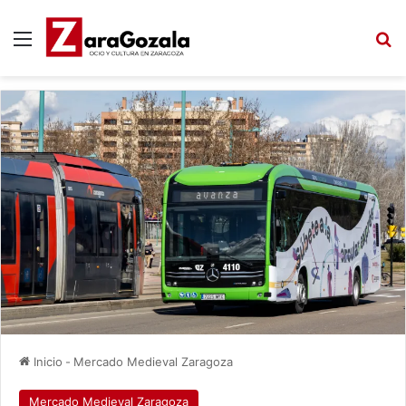
Menú
B
Inicio
-
Mercado Medieval Zaragoza
Mercado Medieval Zaragoza