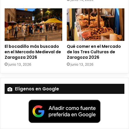
r
ó
n
i
c
o
El bocadillo más buscado
Qué comer en el Mercado
en el Mercado Medieval de
de las Tres Culturas de
Zaragoza 2026
Zaragoza 2026
junio 13, 2026
junio 13, 2026
Elígenos en Google