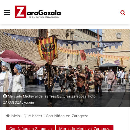
Menú
B
Mercado Medieval de las Tres Culturas Zaragoza. Foto,
ZARAGOZALA.com
Inicio
-
Qué hacer
-
Con Niños en Zaragoza
Con Niños en Zaragoza
Mercado Medieval Zaragoza