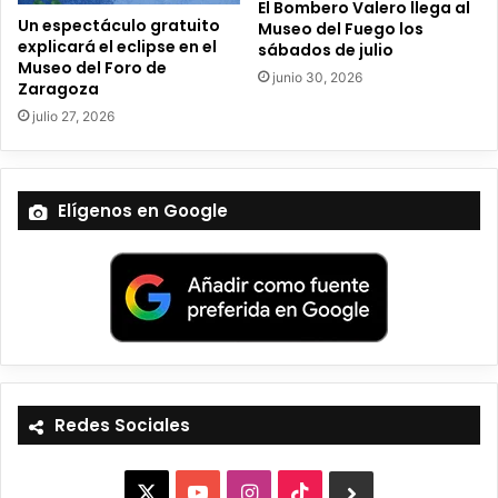
El Bombero Valero llega al
Un espectáculo gratuito
Museo del Fuego los
explicará el eclipse en el
sábados de julio
Museo del Foro de
junio 30, 2026
Zaragoza
julio 27, 2026
Elígenos en Google
Redes Sociales
X
Y
I
T
B