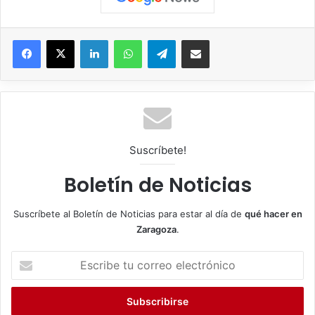
Facebook
X
LinkedIn
WhatsApp
Telegram
Compartir por correo electrónico
Suscríbete!
Boletín de Noticias
Suscríbete al Boletín de Noticias para estar al día de
qué hacer en
Zaragoza
.
E
s
c
r