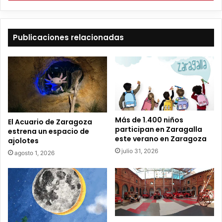
i
b
e
t
Publicaciones relacionadas
u
c
o
r
r
e
o
e
Más de 1.400 niños
El Acuario de Zaragoza
l
participan en Zaragalla
estrena un espacio de
e
este verano en Zaragoza
ajolotes
c
julio 31, 2026
agosto 1, 2026
t
r
ó
n
i
c
o