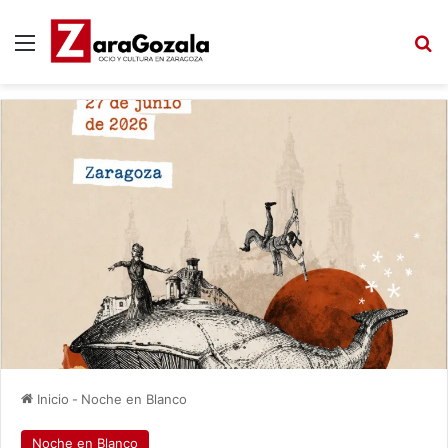
Menú
B
Inicio
-
Noche en Blanco
Noche en Blanco