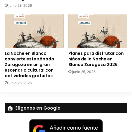
t
junio 28, 2026
r
ó
n
i
c
o
La Noche en Blanco
Planes para disfrutar con
convierte este sábado
niños de la Noche en
Zaragoza en un gran
Blanco Zaragoza 2026
escenario cultural con
junio 25, 2026
actividades gratuitas
junio 26, 2026
Elígenos en Google