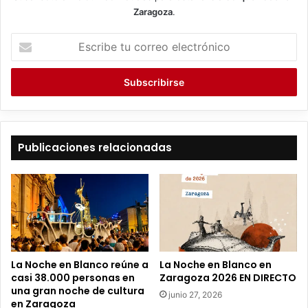
Zaragoza
.
E
s
c
r
i
b
e
t
Publicaciones relacionadas
u
c
o
r
r
e
o
e
La Noche en Blanco reúne a
La Noche en Blanco en
l
casi 38.000 personas en
Zaragoza 2026 EN DIRECTO
e
una gran noche de cultura
junio 27, 2026
c
en Zaragoza