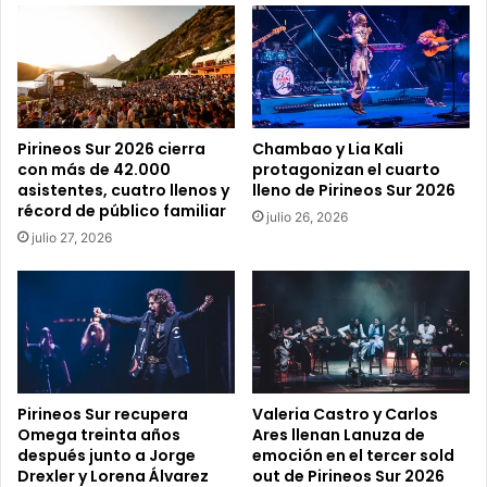
o
r
r
e
o
e
Pirineos Sur 2026 cierra
Chambao y Lia Kali
l
con más de 42.000
protagonizan el cuarto
e
asistentes, cuatro llenos y
lleno de Pirineos Sur 2026
c
récord de público familiar
julio 26, 2026
t
julio 27, 2026
r
ó
n
i
c
o
Pirineos Sur recupera
Valeria Castro y Carlos
Omega treinta años
Ares llenan Lanuza de
después junto a Jorge
emoción en el tercer sold
Drexler y Lorena Álvarez
out de Pirineos Sur 2026