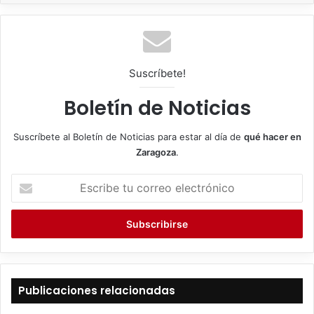
Suscríbete!
Boletín de Noticias
Suscríbete al Boletín de Noticias para estar al día de
qué hacer en
Zaragoza
.
E
s
c
r
i
b
e
t
Publicaciones relacionadas
u
c