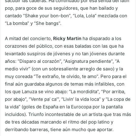
sacudir las caderas. Ha continuado por esa senda del latin
pop, para goce de sus seguidores, que han bailado y
cantado “Shake your bon-bon”, “Lola, Lola” mezclada con
“La bomba” y “She bangs”.
A mitad del concierto,
Ricky Martin
ha disparado a los
corazones del público, con esas baladas con las que ha
levantado suspiros de jóvenes y no tan jóvenes durante
años: “Disparo al corazón”, “Asignatura pendiente”, “A
medio vivir” (con un sobresaliente arreglo de saxo) y la
muy coreada “Te extraño, te olvido, te amo”. Pero para el
final aún guardaba algunos de temas más infalibles, con
los que Lanuza se vino abajo: “La mordidita”, “Por arriba,
por abajo”, “Vente pa’ ca’”, “Livin’ la vida loca” y “La copa de
la vida” (goles de España en la Eurocopa por la pantalla
incluidos). Triunfo incontestable de un artista que tras más
de tres décadas marcando el ritmo del pop latino y
derribando barreras, tiene aún mucho que aportar.