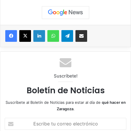
Facebook
X
LinkedIn
WhatsApp
Telegram
Compartir por correo electrónico
Suscríbete!
Boletín de Noticias
Suscríbete al Boletín de Noticias para estar al día de
qué hacer en
Zaragoza
.
E
s