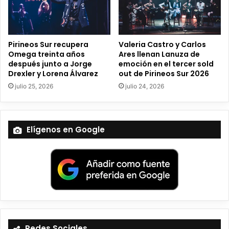
c
o
Pirineos Sur recupera
Valeria Castro y Carlos
Omega treinta años
Ares llenan Lanuza de
después junto a Jorge
emoción en el tercer sold
Drexler y Lorena Álvarez
out de Pirineos Sur 2026
julio 25, 2026
julio 24, 2026
Elígenos en Google
Redes Sociales