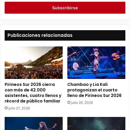
c
r
i
b
e
t
Publicaciones relacionadas
u
c
o
r
r
e
o
e
Pirineos Sur 2026 cierra
Chambao y Lia Kali
l
con más de 42.000
protagonizan el cuarto
e
asistentes, cuatro llenos y
lleno de Pirineos Sur 2026
c
récord de público familiar
julio 26, 2026
t
julio 27, 2026
r
ó
n
i