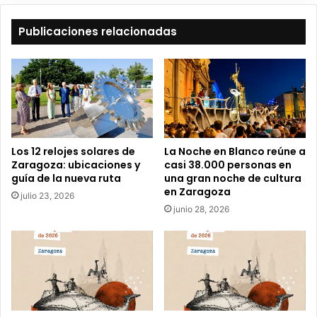
e
t
Publicaciones relacionadas
u
c
o
r
r
e
o
e
Los 12 relojes solares de
La Noche en Blanco reúne a
l
Zaragoza: ubicaciones y
casi 38.000 personas en
e
guía de la nueva ruta
una gran noche de cultura
c
en Zaragoza
julio 23, 2026
t
junio 28, 2026
r
ó
n
i
c
o