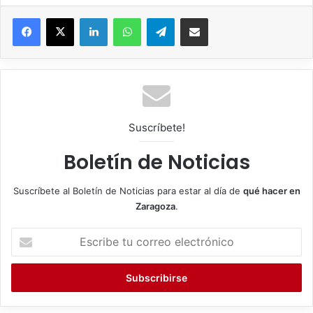
Facebook
X
LinkedIn
WhatsApp
Telegram
Compartir por correo electrónico
Suscríbete!
Boletín de Noticias
Suscríbete al Boletín de Noticias para estar al día de
qué hacer en
Zaragoza
.
E
s
c
r
i
b