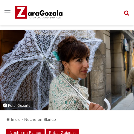
Menú
B
Foto: Gozarte
Inicio
-
Noche en Blanco
Noche en Blanco
Rutas Guiadas