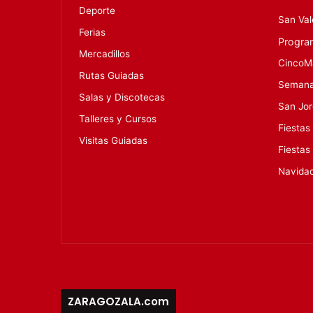
Deporte
San Val
Ferias
Progra
Mercadillos
CincoM
Rutas Guiadas
Semana
Salas y Discotecas
San Jo
Talleres y Cursos
Fiestas
Visitas Guiadas
Fiestas
Navida
ZARAGOZALA.com