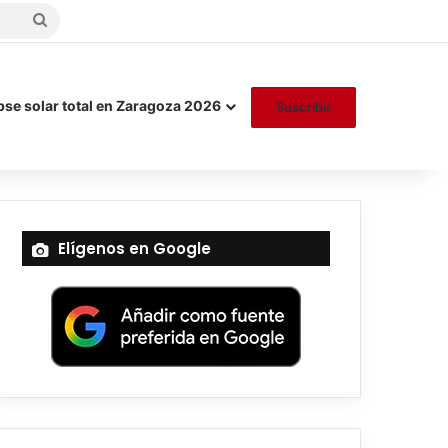
Buscar
por
pse solar total en Zaragoza 2026
Suscribir
Elígenos en Google