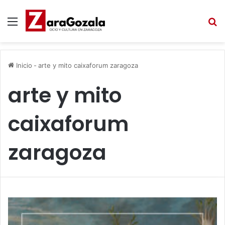
Menú
B
Inicio
-
arte y mito caixaforum zaragoza
arte y mito
caixaforum
zaragoza