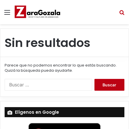
Menú
B
Sin resultados
Parece que no podemos encontrar lo que estás buscando.
Quizá la búsqueda pueda ayudarte.
B
u
s
c
a
Elígenos en Google
r
: