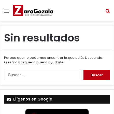
Menú
B
Sin resultados
Parece que no podemos encontrar lo que estás buscando.
Quizá la búsqueda pueda ayudarte.
B
u
s
c
a
Elígenos en Google
r
: