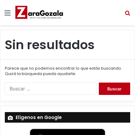
Menú
B
Sin resultados
Parece que no podemos encontrar lo que estás buscando.
Quizá la búsqueda pueda ayudarte.
B
u
s
c
a
Elígenos en Google
r
: