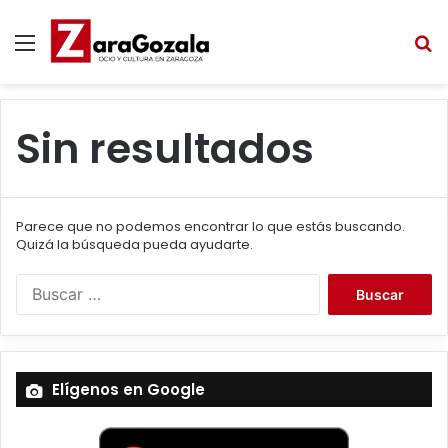
Menú
B
Sin resultados
Parece que no podemos encontrar lo que estás buscando.
Quizá la búsqueda pueda ayudarte.
B
u
s
c
a
Elígenos en Google
r
: