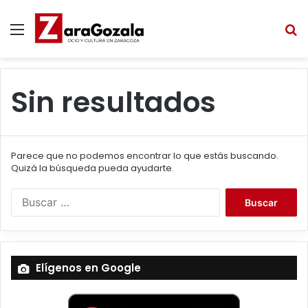
Menú
B
Sin resultados
Parece que no podemos encontrar lo que estás buscando.
Quizá la búsqueda pueda ayudarte.
B
u
s
c
a
Elígenos en Google
r
: