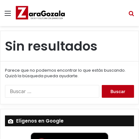
Menú
B
Sin resultados
Parece que no podemos encontrar lo que estás buscando.
Quizá la búsqueda pueda ayudarte.
B
u
s
c
a
Elígenos en Google
r
: