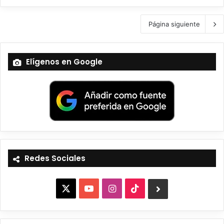
Página siguiente
Elígenos en Google
Redes Sociales
X
Y
I
T
B
o
n
i
l