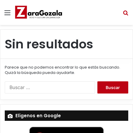
Menú
B
Sin resultados
Parece que no podemos encontrar lo que estás buscando.
Quizá la búsqueda pueda ayudarte.
B
u
s
c
a
Elígenos en Google
r
: