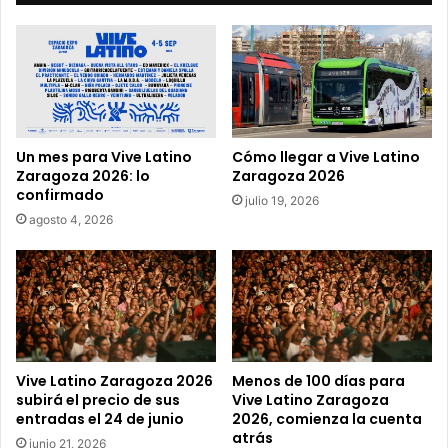
c
o
r
r
e
o
e
Un mes para Vive Latino
Cómo llegar a Vive Latino
l
Zaragoza 2026: lo
Zaragoza 2026
e
confirmado
julio 19, 2026
c
agosto 4, 2026
t
r
ó
n
i
c
o
Vive Latino Zaragoza 2026
Menos de 100 días para
subirá el precio de sus
Vive Latino Zaragoza
entradas el 24 de junio
2026, comienza la cuenta
atrás
junio 21, 2026