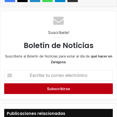
Suscríbete!
Boletín de Noticias
Suscríbete al Boletín de Noticias para estar al día de
qué hacer en
Zaragoza
.
E
s
c
r
i
b
e
t
Publicaciones relacionadas
u