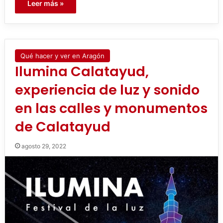
Leer más »
Qué hacer y ver en Aragón
Ilumina Calatayud,
experiencia de luz y sonido
en las calles y monumentos
de Calatayud
agosto 29, 2022