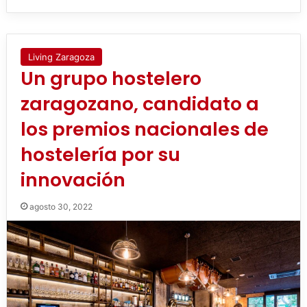
Living Zaragoza
Un grupo hostelero
zaragozano, candidato a
los premios nacionales de
hostelería por su
innovación
agosto 30, 2022