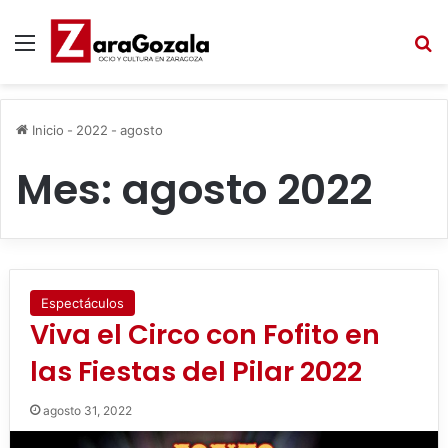
Menú
B
Inicio
-
2022
-
agosto
Mes:
agosto 2022
Espectáculos
Viva el Circo con Fofito en
las Fiestas del Pilar 2022
agosto 31, 2022