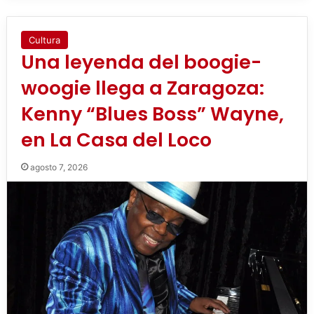
Cultura
Una leyenda del boogie-
woogie llega a Zaragoza:
Kenny “Blues Boss” Wayne,
en La Casa del Loco
agosto 7, 2026