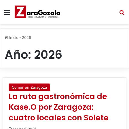
Menú
B
Inicio
-
2026
Año:
2026
Comer en Zaragoza
La ruta gastronómica de
Kase.O por Zaragoza:
cuatro locales con Solete
agosto 8, 2026