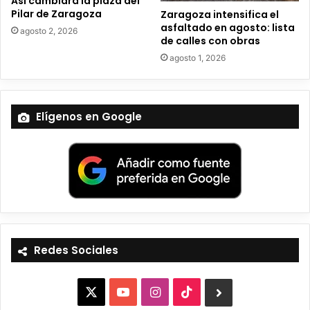
Así cambiará la plaza del
Pilar de Zaragoza
Zaragoza intensifica el
asfaltado en agosto: lista
agosto 2, 2026
de calles con obras
agosto 1, 2026
Elígenos en Google
Redes Sociales
X
Y
I
T
B