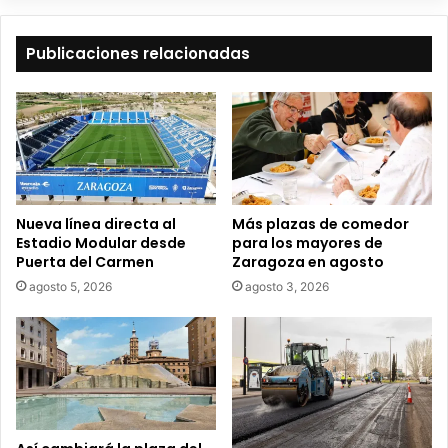
b
e
t
Publicaciones relacionadas
u
c
o
r
r
e
o
e
Nueva línea directa al
Más plazas de comedor
l
Estadio Modular desde
para los mayores de
e
Puerta del Carmen
Zaragoza en agosto
c
agosto 5, 2026
agosto 3, 2026
t
r
ó
n
i
c
o