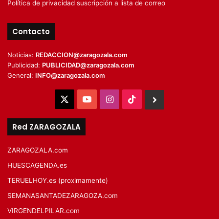
Política de privacidad suscripción a lista de correo
Contacto
Noticias:
REDACCION@zaragozala.com
Publicidad:
PUBLICIDAD@zaragozala.com
General:
INFO@zaragozala.com
X
YouTube
Instagram
TikTok
BlueSky
Red ZARAGOZALA
ZARAGOZALA.com
HUESCAGENDA.es
TERUELHOY.es (proximamente)
SEMANASANTADEZARAGOZA.com
VIRGENDELPILAR.com