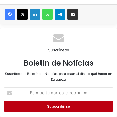
Facebook
X
LinkedIn
WhatsApp
Telegram
Compartir por correo electrónico
Suscríbete!
Boletín de Noticias
Suscríbete al Boletín de Noticias para estar al día de
qué hacer en
Zaragoza
.
E
s
c
r
i