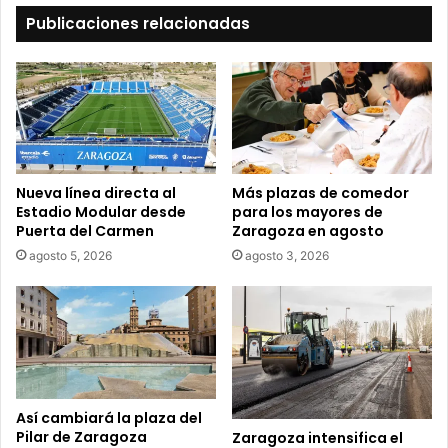
t
Publicaciones relacionadas
u
c
o
r
r
e
o
e
Nueva línea directa al
Más plazas de comedor
l
Estadio Modular desde
para los mayores de
e
Puerta del Carmen
Zaragoza en agosto
c
agosto 5, 2026
agosto 3, 2026
t
r
ó
n
i
c
o
Así cambiará la plaza del
Pilar de Zaragoza
Zaragoza intensifica el