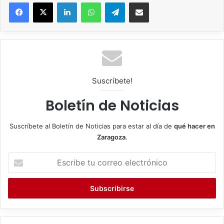
Facebook
X
LinkedIn
WhatsApp
Telegram
Compartir por correo electrónico
Suscríbete!
Boletín de Noticias
Suscríbete al Boletín de Noticias para estar al día de
qué hacer en
Zaragoza
.
E
s
c
r
i
b
e