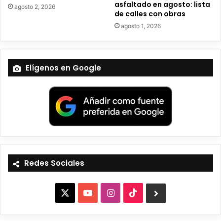
asfaltado en agosto: lista
agosto 2, 2026
de calles con obras
agosto 1, 2026
Elígenos en Google
Redes Sociales
X
Y
I
T
B
o
n
i
l