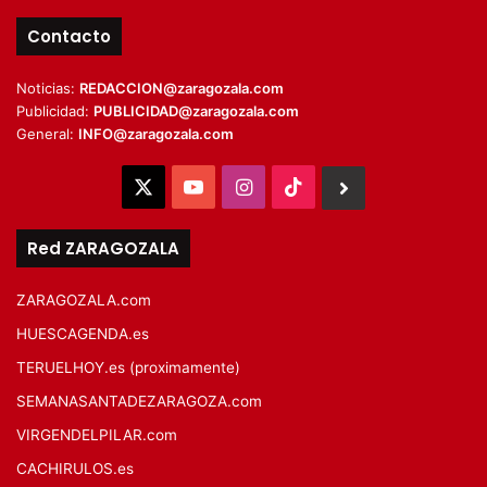
Contacto
Noticias:
REDACCION@zaragozala.com
Publicidad:
PUBLICIDAD@zaragozala.com
General:
INFO@zaragozala.com
X
YouTube
Instagram
TikTok
BlueSky
Red ZARAGOZALA
ZARAGOZALA.com
HUESCAGENDA.es
TERUELHOY.es (proximamente)
SEMANASANTADEZARAGOZA.com
VIRGENDELPILAR.com
CACHIRULOS.es