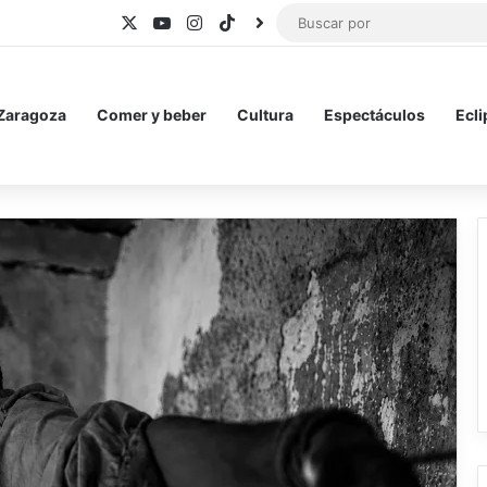
X
YouTube
Instagram
TikTok
BlueSky
 Zaragoza
Comer y beber
Cultura
Espectáculos
Ecli