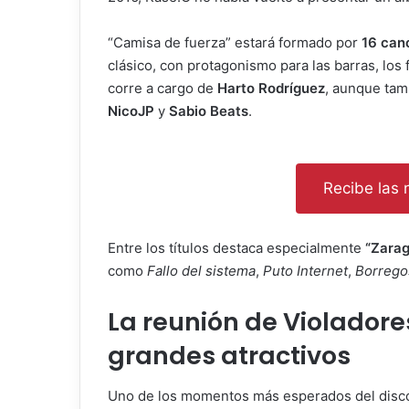
“Camisa de fuerza” estará formado por
16 can
clásico, con protagonismo para las barras, los 
corre a cargo de
Harto Rodríguez
, aunque ta
NicoJP
y
Sabio Beats
.
Recibe las n
Entre los títulos destaca especialmente
“Zara
como
Fallo del sistema
,
Puto Internet
,
Borrego
La reunión de Violadores
grandes atractivos
Uno de los momentos más esperados del disco