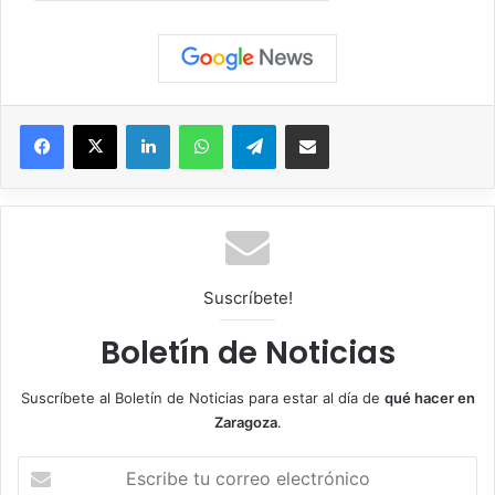
Facebook
X
LinkedIn
WhatsApp
Telegram
Compartir por correo electrónico
Suscríbete!
Boletín de Noticias
Suscríbete al Boletín de Noticias para estar al día de
qué hacer en
Zaragoza
.
E
s