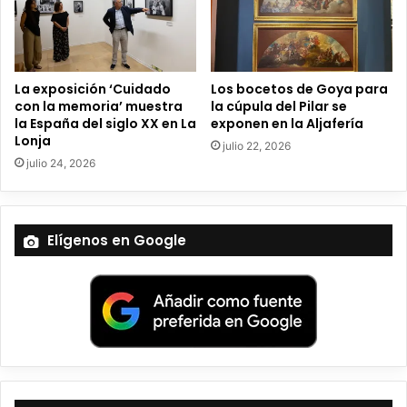
i
c
o
La exposición ‘Cuidado
Los bocetos de Goya para
con la memoria’ muestra
la cúpula del Pilar se
la España del siglo XX en La
exponen en la Aljafería
Lonja
julio 22, 2026
julio 24, 2026
Elígenos en Google