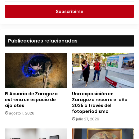
c
r
i
b
e
t
Publicaciones relacionadas
u
c
o
r
r
e
o
e
El Acuario de Zaragoza
Una exposición en
l
estrena un espacio de
Zaragoza recorre el año
e
ajolotes
2025 a través del
c
fotoperiodismo
agosto 1, 2026
t
julio 27, 2026
r
ó
n