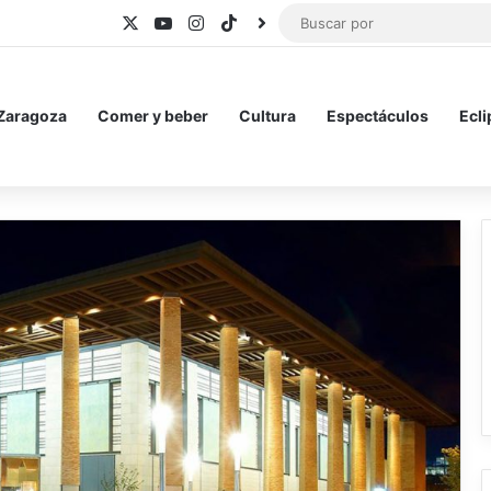
X
YouTube
Instagram
TikTok
BlueSky
 Zaragoza
Comer y beber
Cultura
Espectáculos
Ecli